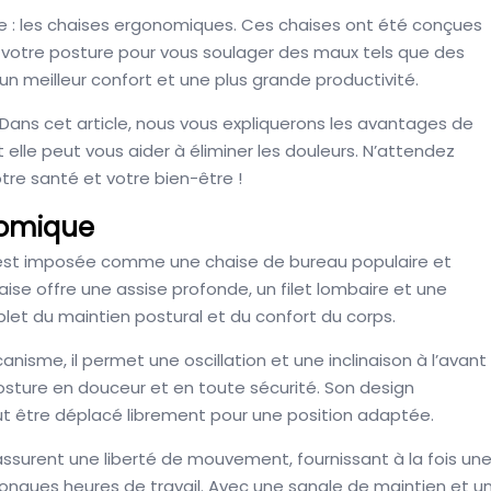
te : les chaises ergonomiques. Ces chaises ont été conçues
à votre posture pour vous soulager des maux tels que des
 meilleur confort et une plus grande productivité.
ler. Dans cet article, nous vous expliquerons les avantages de
elle peut vous aider à éliminer les douleurs. N’attendez
votre santé et votre bien-être !
nomique
s’est imposée comme une chaise de bureau populaire et
ise offre une assise profonde, un filet lombaire et une
et du maintien postural et du confort du corps.
me, il permet une oscillation et une inclinaison à l’avant
 posture en douceur et en toute sécurité. Son design
t être déplacé librement pour une position adaptée.
assurent une liberté de mouvement, fournissant à la fois un
ongues heures de travail. Avec une sangle de maintien et u